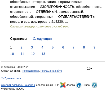
обособление, отгораживание, отграничивание,
отмежевывание ИЗОЛИРОВАННОСТЬ, обособленность,
оторванность ОТДЕЛЬНЫЙ, изолированный,
обособленный, оторванный ОТДЕЛЯТЬ/ОТДЕЛИТЬ,
несов. и сов. изолировать,&#8230; …
Словарь-тезаурус синонимов русской речи
Страницы
Следующая
→
1
2
3
4
5
6
7
8
9
10
11
12
13
© Академик, 2000-2026
18+
Обратная связь:
Техподдержка
,
Реклама на сайте
👣 Путешествия
Экспорт словарей на сайты
, сделанные на PHP,
Joomla,
Drupal,
WordPress, MODx.